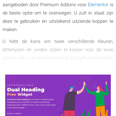
aangeboden door Premium Addons voor
Elementor
is
de beste optie om te overwegen. U zult in staat zijn
deze te gebruiken en uitstekend uitziende koppen te
maken.
U hebt de kans om twee verschillende kleuren,
lettertypen en unieke stijlen te kiezen voor de twee
koppen die u op de kop opneemt. U hoeft geen moeilijk
proces te doorlopen wanneer u probeert het uiterlijk en
het gevoel van de widgets aan te passen aan uw
voorkeuren.