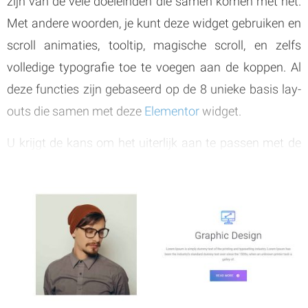
zijn van de vele doeleinden die samen komen met het.
Met andere woorden, je kunt deze widget gebruiken en
scroll animaties, tooltip, magische scroll, en zelfs
volledige typografie toe te voegen aan de koppen. Al
deze functies zijn gebaseerd op de 8 unieke basis lay-
outs die samen met deze
Elementor
widget.
U krijgt de kans om het uiterlijk aan te passen met de
hulp van dark mode switchers. Bovendien kunt u
toegang krijgen tot geavanceerde responsieve opties,
waar u de look en feel kunt aanpassen aan uw
voorkeuren.