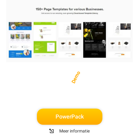
Demo
PowerPack
Meer informatie