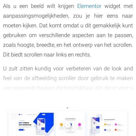
Als u een beeld wilt krijgen
Elementor
widget met
aanpassingsmogelijkheden, zou je hier eens naar
moeten kijken. Dat komt omdat u dit gemakkelijk kunt
gebruiken om verschillende aspecten aan te passen,
zoals hoogte, breedte, en het ontwerp van het scrollen.
Dit biedt scrollen naar links en rechts.
U zult zitten kundig voor verbeteren van de look and
feel van de afbeelding scroller door gebruik te maken
van passende badges die beschikbaar zijn die er voor u
om te overwegen. U kunt ook bijschriften toevoegen
aan de afbeeldingen met behulp van deze plugin, zodat
u ze niet handmatig hoeft toe te voegen.