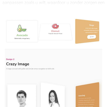
aanpassen zoals u wilt, waardoor u zonder zorgen een
schitterende 3D geanimeerde box kunt maken.