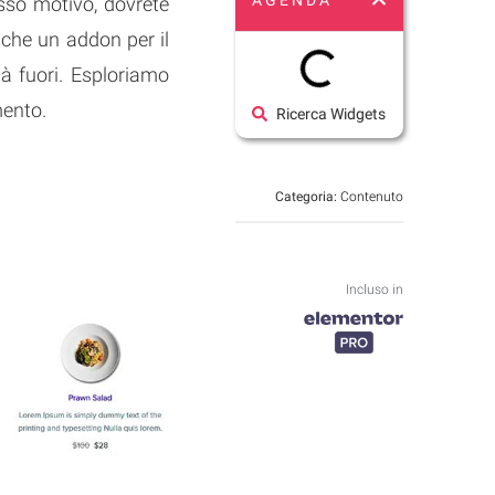
AGENDA
esso motivo, dovrete
 che un addon per il
là fuori. Esploriamo
mento.
Ricerca Widgets
Categoria:
Contenuto
Incluso in