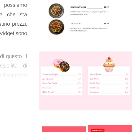
i, possiamo
na che sta
tino prezzi.
 widget sono
di questo. Il
sibilità di
 il supporto
 prezzi che