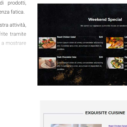
i prodotti,
enza fatica.
tra attività,
rite tramite
he a mostrare