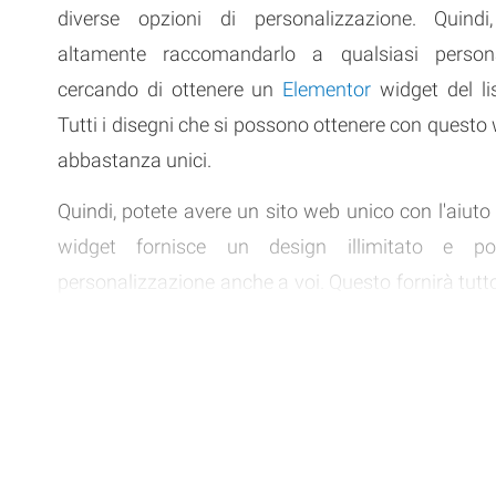
diverse opzioni di personalizzazione. Quind
altamente raccomandarlo a qualsiasi perso
cercando di ottenere un
Elementor
widget del lis
Tutti i disegni che si possono ottenere con questo
abbastanza unici.
Quindi, potete avere un sito web unico con l'aiuto 
widget fornisce un design illimitato e pos
personalizzazione anche a voi. Questo fornirà tutto
di cui avete bisogno per ottenere un listino
corrisponda alle vostre preferenze.