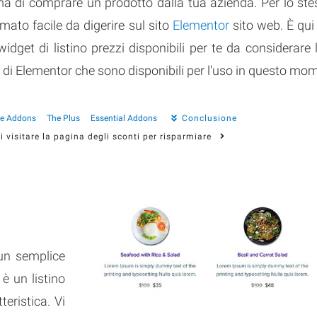
ima di comprare un prodotto dalla tua azienda. Per lo st
mato facile da digerire sul sito
Elementor
sito web. È qui
idget di listino prezzi disponibili per te da considerare 
zi di Elementor che sono disponibili per l'uso in questo mo
te Addons
The Plus
Essential Addons
Conclusione
i visitare la pagina degli sconti per risparmiare
 un semplice
 è un listino
eristica. Vi