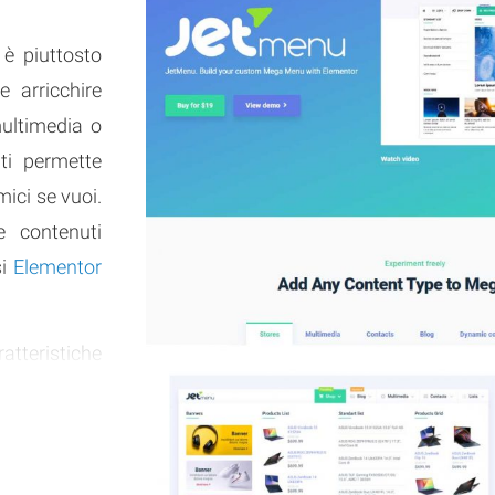
è piuttosto
 arricchire
multimedia o
ti permette
ici se vuoi.
e contenuti
si
Elementor
ratteristiche
 versatile,