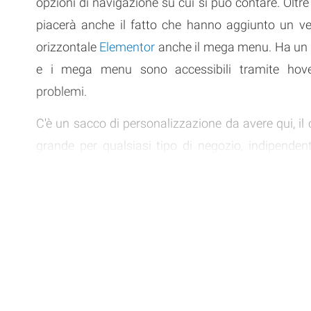
opzioni di navigazione su cui si può contare. Oltre
piacerà anche il fatto che hanno aggiunto un ve
orizzontale
Elementor
anche il mega menu. Ha un b
e i mega menu sono accessibili tramite hov
problemi.
C'è un sacco di personalizzazione da avere qui, il 
grande per qualsiasi tipo di negozio, indipende
suo approccio. Inoltre, ha piena reattività e non
alcuna conoscenza del codice. Inoltre, il Mega Men
opzioni, rendendo le cose molto più facili per voi e
utenti.