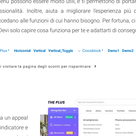
nu possono essere molto utili, e ti permettono di port
onalità. Inoltre, aiuta a migliorare l'esperienza più
cedano alle funzioni di cui hanno bisogno. Per fortuna, ci
 Devi solo capire cosa funziona per te e adattarti di conse
Plus ³
Horizontal
Vertical
Vertical_Toggle
Crocoblock ²
Demo1
Demo2
i visitare la pagina degli sconti per risparmiare
 ha un appeal
 indicatore e