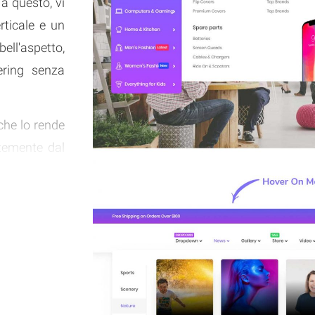
 a questo, vi
rticale e un
ell'aspetto,
ering senza
che lo rende
ntemente dal
 è richiesta
u è pieno di
 per i vostri