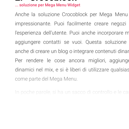
... soluzione per Mega Menu Widget
Anche la soluzione Crocoblock per Mega Menu 
impressionante. Puoi facilmente creare negozi e
l'esperienza dell'utente. Puoi anche incorporare 
aggiungere contatti se vuoi. Questa soluzione 
anche di creare un blog o integrare contenuti dinam
Per rendere le cose ancora migliori, aggiung
dinamici nel mix, e si è liberi di utilizzare qualsia
come parte del Mega Menu.
In poche parole, si ha un sacco di controllo e le ca
sono incredibili. Quindi, tutto sommato, è
personalizzabile e vale la pena provare.