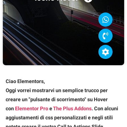
WhatsApp
Chiamata telefonica 55-1234
Impostazioni
Ciao Elementors,
Oggi vorrei mostrarvi un semplice trucco per
creare un "pulsante di scorrimento" su Hover
con
Elementor Pro
e
The Plus Addons
. Con alcuni
aggiustamenti di css personalizzati e negli stili
potete creare il vostro Call to Actions Slide