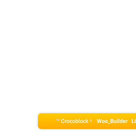
Crocoblock ⁸
Woo_Builder
L