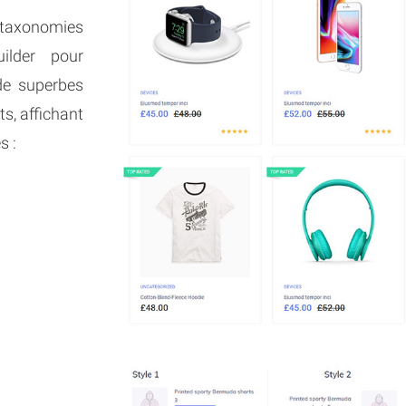
 taxonomies
ilder pour
de superbes
ts, affichant
s :
s produits