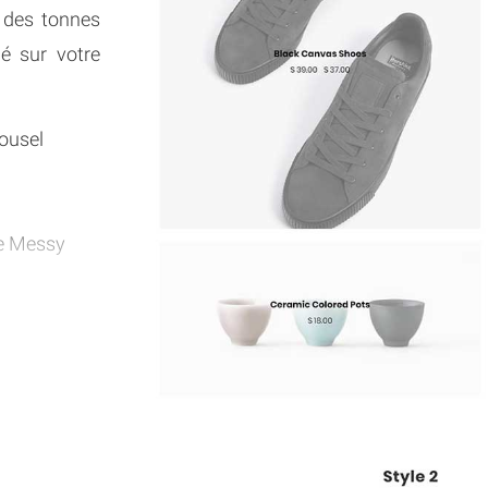
 des tonnes
hé sur votre
ousel
de Messy