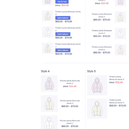
uites avec
oducts dans