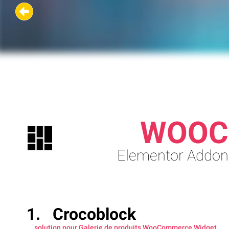
WOOC
Elementor Addon
Crocoblock
... solution pour Galerie de produits WooCommerce Widget