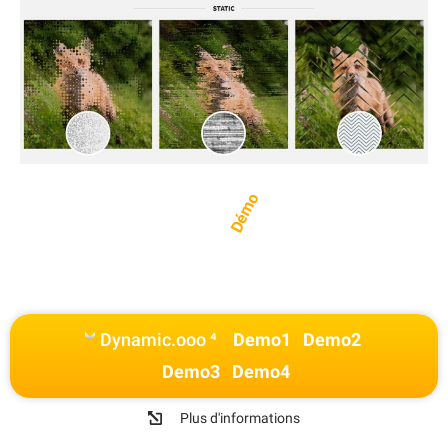
Démo
Dynamic.ooo ⁴
Demo1
Demo2
Demo3
Demo4
Plus d'informations