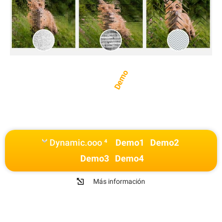
Demo
Dynamic.ooo ⁴
Demo1
Demo2
Demo3
Demo4
Más información