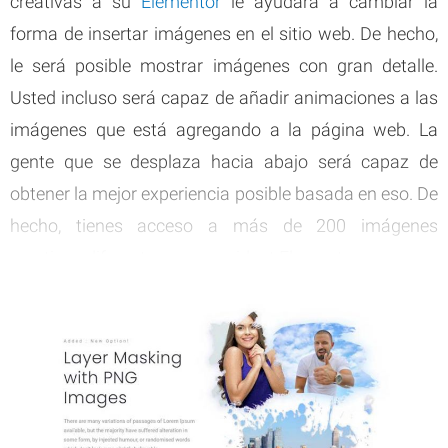
creativas a su
Elementor
le ayudará a cambiar la
forma de insertar imágenes en el sitio web. De hecho,
le será posible mostrar imágenes con gran detalle.
Usted incluso será capaz de añadir animaciones a las
imágenes que está agregando a la página web. La
gente que se desplaza hacia abajo será capaz de
obtener la mejor experiencia posible basada en eso. De
hecho, tienes acceso a más de 200 imágenes
creativas diferentes en ese widget Elementor.
Más de 200 opciones brillantes
Efectos Hover y Scroll avanzados
Opciones de paralaje, inclinación y información
sobre herramientas
Estructura basada en la capa de élite