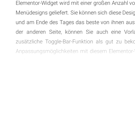
Elementor-Widget wird mit einer großen Anzahl vo
Menüdesigns geliefert. Sie können sich diese Des
und am Ende des Tages das beste von ihnen aus
der anderen Seite, können Sie auch eine Vorla
zusätzliche Toggle-Bar-Funktion als gut zu be
Anpassungsmöglichkeiten mit diesem Elementor-
endlos.
Schablonenbasiertes Extra Toggle Bar Featur
Swiper-Menü-basiertes Responsive Layout
Unbegrenzte Anpassungsmöglichkeiten
Spezielle Responsive Sticky Optionen