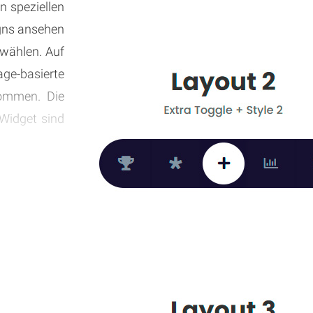
n speziellen
igns ansehen
wählen. Auf
ge-basierte
kommen. Die
Widget sind
e