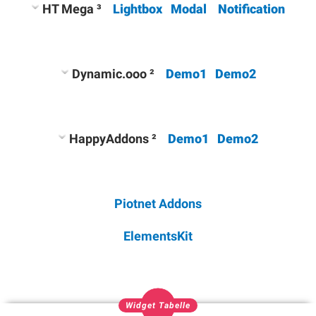
HT Mega ³
Lightbox
Modal
Notification
Dynamic.ooo ²
Demo1
Demo2
HappyAddons ²
Demo1
Demo2
Piotnet Addons
ElementsKit
Widget Tabelle