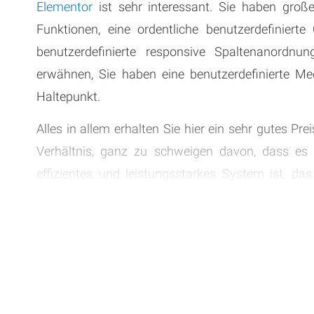
Elementor
ist sehr interessant. Sie haben große
Funktionen, eine ordentliche benutzerdefinierte
benutzerdefinierte responsive Spaltenanordnun
erwähnen, Sie haben eine benutzerdefinierte Me
Haltepunkt.
Alles in allem erhalten Sie hier ein sehr gutes Pre
Verhältnis, ganz zu schweigen davon, dass es e
effizientes und leistungsstarkes System ist, da
können. Sie können auch die Spaltenbreite ände
schweigen davon, dass alles super reaktionsschnell