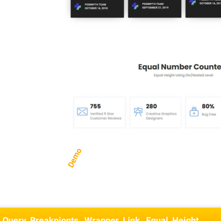
Demo
_Query_Breakpionts
Wrapper_Link
Equal_Height