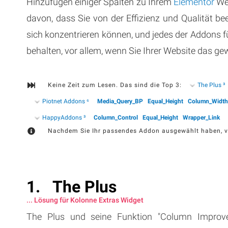
Hinzufügen einiger Spalten zu Ihrem
Elementor
Web
davon, dass Sie von der Effizienz und Qualität bee
sich konzentrieren können, und jedes der Addons fü
behalten, vor allem, wenn Sie Ihrer Website das g
Keine Zeit zum Lesen. Das sind die Top 3:
The Plus ³
Piotnet Addons ⁶
Media_Query_BP
Equal_Height
Column_Width
HappyAddons ³
Column_Control
Equal_Height
Wrapper_Link
Nachdem Sie Ihr passendes Addon ausgewählt haben, ve
The Plus
... Lösung für Kolonne Extras Widget
The Plus und seine Funktion "Column Improv