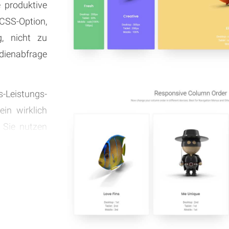
 produktive
 CSS-Option,
g, nicht zu
dienabfrage
is-Leistungs-
in wirklich
s Sie nutzen
rn, ganz zu
 ist.