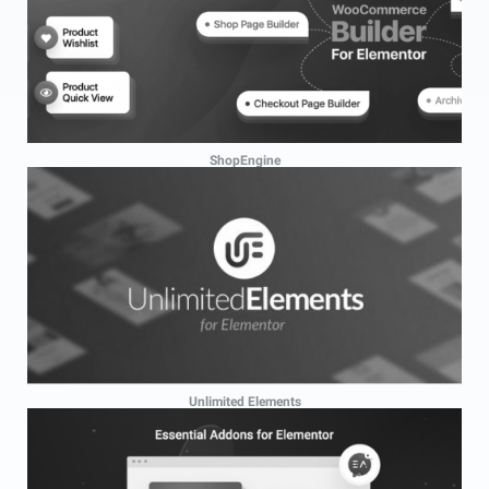
ShopEngine
Unlimited Elements