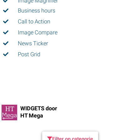
Image Magnifier
Business hours
Call to Action
Image Compare
News Ticker
Post Grid
WIDGETS door
HT Mega
Filter op categorie