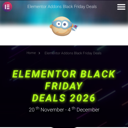
Elementor Addons Black Friday Deals
Home
Elementor Addons Black Friday Deals
ELEMENTOR BLACK
FRIDAY 2025
ELEMENTOR BLACK
Black Friday en Cyber Monday Deals 2025
FRIDAY
voor Elementor Addons
DEALS 2026
th
th
20
November - 4
December