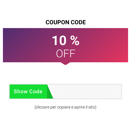
COUPON CODE
10 %
OFF
WA10
Show Code
(cliccare per copiare e aprire il sito)