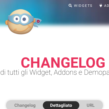
WIDGETS
AD
CHANGELOG 
i tutti gli Widget, Addons e Demop
Changelog
Dettagliato
URL