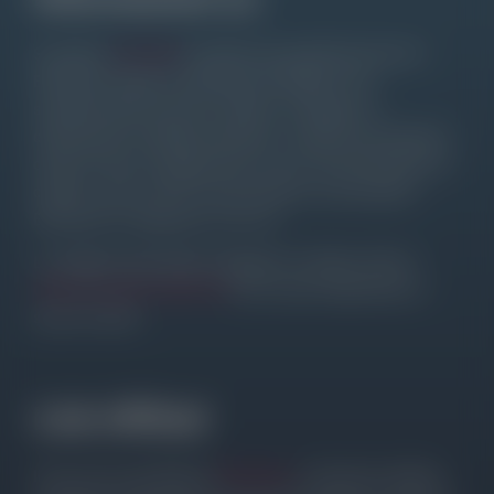
Su questo
sito web,
troverete una quantità enorme di
Elementor Addons classificati da Widget. Puoi
semplicemente cercare il Addon, la categoria o
direttamente il Widget desiderato. L'obiettivo principale è
quello di fornire suggerimenti, trucchi, hack Elementor di
qualità e altre risorse che permettono ai principianti
Elementor di migliorare i loro siti.
La maggior parte degli sviluppatori di Addon offrono
CODICI SCONTO GRATUITI
Così si può risparmiare un
sacco di soldi.
Link Affiliati
Il sito non è una filiale di
Elementor
e l'elencato Addons.