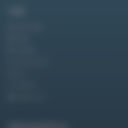
Link
Tabella Widget
Addons
Sondaggio
Libero Discounts
Blog
Changelog
elementor.com
Informazioni su