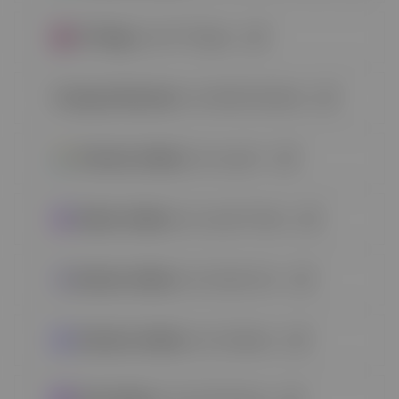
HT Mega
| da HT Plugins
Ovunque Elementor
| da WebTechStreet
Premium Addons
| da Leap13
Master Addons
| da Jewel Theme
Booster Addons
| da Certain Dev
Esclusivo Addons
| da Credence