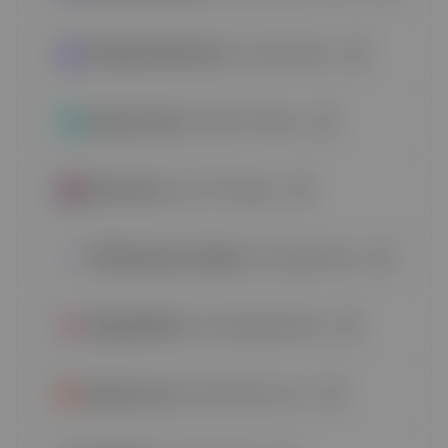
Unlimited Elements
| di Amit Keren
Element Pack
| da BD Themes
WooLentor
| da HT Plugins
TM Elementor Addons
| da egemenerd
HappyAddons
| da HappyMonster
Dynamic.ooo
| da Dynamic.ooo