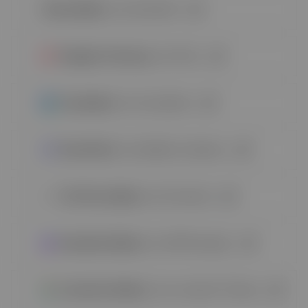
CleverAddon
| da CleverSoft
Designer Powerup
| da Pixify
Crocoblock
| da Crocoblock
PowerPack
| da IdeaBox Creations
The Plus Addons
| da Posimyth
Essential Addons
| da WPDeveloper
Livemesh Addons
| da Livemesh Themes