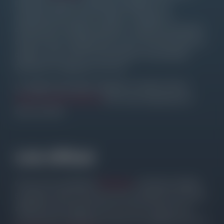
Elementor Addons classificati da Widget. Puoi
semplicemente cercare il Addon, la categoria o
direttamente il Widget desiderato. L'obiettivo principale è
quello di fornire suggerimenti, trucchi, hack Elementor di
qualità e altre risorse che permettono ai principianti
Elementor di migliorare i loro siti.
La maggior parte degli sviluppatori di Addon offrono
CODICI SCONTO GRATUITI
Così si può risparmiare un
sacco di soldi.
Link Affiliati
Il sito non è una filiale di
Elementor
e l'elencato Addons.
Si prega di notare che alcuni dei link elencati sono link di
affiliazione per prodotti che uso e amo. Riceverò una
commissione di affiliazione senza costi aggiuntivi per voi.