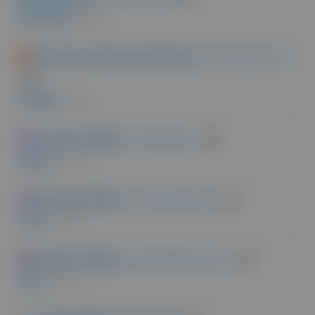
248 VOTI
Dynamic Content per Elementor
| da Dynamic.ooo
194 VOTI
The Plus Addons
| da Posimyth
150 VOTI
Essential Addons
| da WPDeveloper
117 VOTI
Ultimate Addons
| da Brainstorm Force
110 VOTI