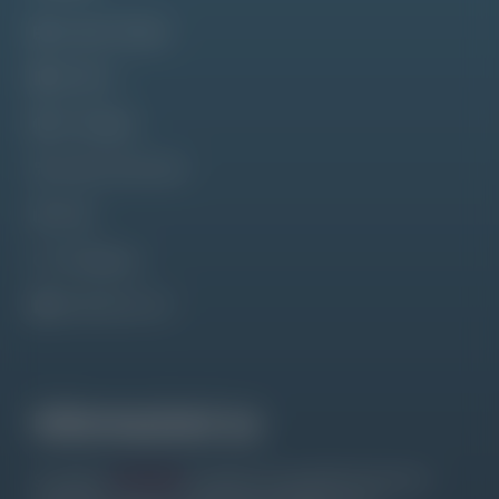
Tabella Widget
Addons
Sondaggio
Libero Discounts
Blog
Changelog
elementor.com
Informazioni su
Su questo
sito web,
troverete una quantità enorme di