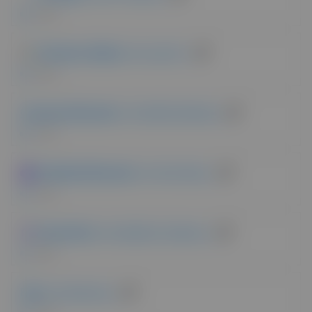
45 VOTI
Premium Addons
| da Leap13
40 VOTI
Ovunque Elementor
| da WebTechStreet
37 VOTI
Unlimited Elements
| di Amit Keren
37 VOTI
PowerPack
| da IdeaBox Creations
34 VOTI
Extra
| da Namogo