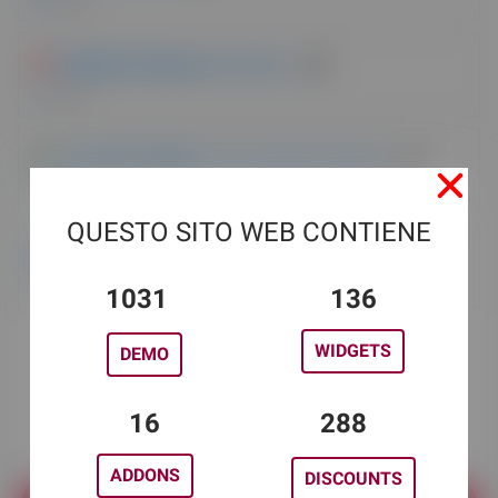
33 VOTI
Designer Powerup
| da Pixify
20 VOTI
Livemesh Addons
| da Livemesh Themes
10 VOTI
QUESTO SITO WEB CONTIENE
WidgetKit
| da Themesgrove
8 VOTI
1240
164
WIDGETS
DEMO
19
347
ADDONS
DISCOUNTS