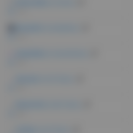
Piotnet Addons
| da Piotnet
61 VOTI
Elementskit
| da XpeedStudio
59 VOTI
HappyAddons
| da HappyMonster
59 VOTI
WooLentor
| da HT Plugins
50 VOTI
Element Pack
| da BD Themes
50 VOTI
HT Mega
| da HT Plugins