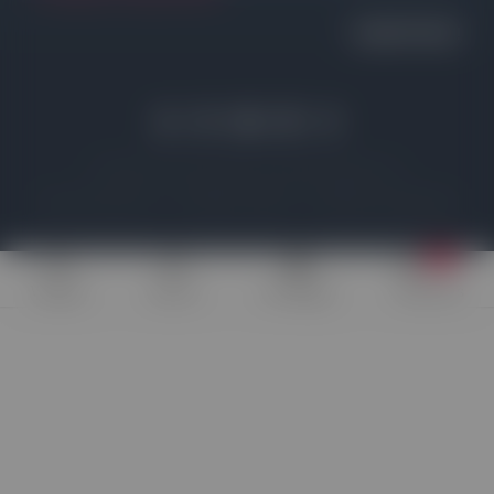
DIVERTITEVI!!!
© 2026 Tutti i diritti riservati | www.which-addon.com
Politica sulla privacy
Divulgazione legale
Divulgazione degli affiliati
7+
Widgets
Addons
Sondaggio
Discounts