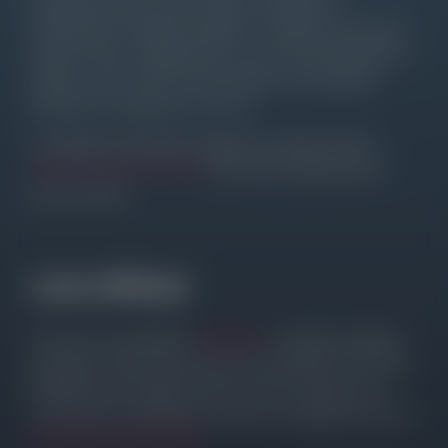
semplicemente cercare il Addon, la categoria o
direttamente il Widget desiderato. L'obiettivo principale è
quello di fornire suggerimenti, trucchi, hack Elementor di
qualità e altre risorse che permettono ai principianti
Elementor di migliorare i loro siti.
La maggior parte degli sviluppatori di Addon offrono
CODICI SCONTO GRATUITI
Così si può risparmiare un
sacco di soldi.
Link Affiliati
Il sito non è una filiale di
Elementor
e l'elencato Addons.
Si prega di notare che alcuni dei link elencati sono link di
affiliazione per prodotti che uso e amo. Riceverò una
commissione di affiliazione senza costi aggiuntivi per voi.
Divulgazione degli affiliati