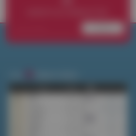
ISCRIVITI ALLA NEWSLETTER
Iscriviti
Cerca
Widgets E Addons