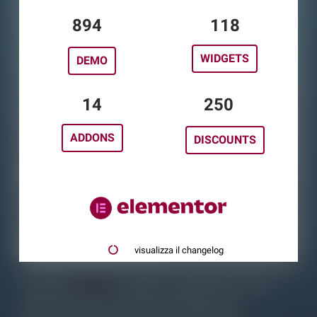
Tabella Widget
1092
145
Addons
WIDGETS
Sondaggio
DEMO
Libero Discounts
17
306
Blog
ADDONS
DISCOUNTS
Changelog
elementor.com
Informazioni su
visualizza il changelog
Su questo
sito web,
troverete una quantità enorme di
Elementor Addons classificati da Widget. Puoi