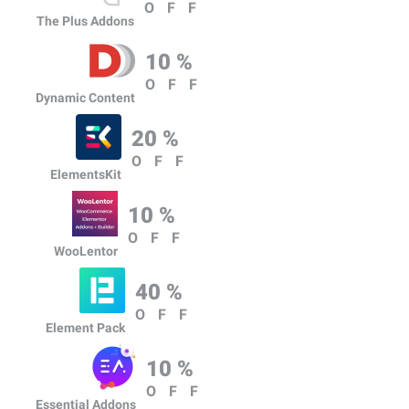
OFF
The Plus Addons
10 %
OFF
Dynamic Content
20 %
OFF
ElementsKit
10 %
OFF
WooLentor
40 %
OFF
Element Pack
10 %
OFF
Essential Addons