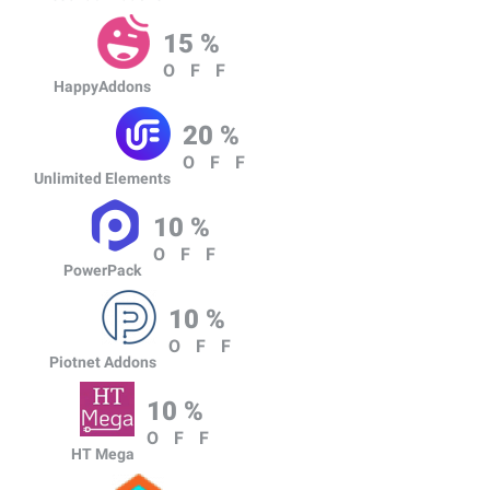
15 %
OFF
HappyAddons
20 %
OFF
Unlimited Elements
10 %
OFF
PowerPack
10 %
OFF
Piotnet Addons
10 %
OFF
HT Mega