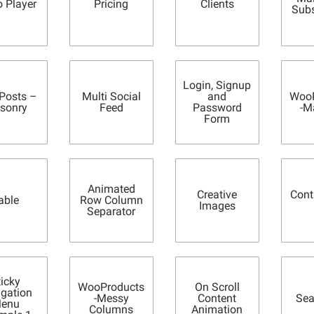
o Player
Pricing
Clients
Subs
Login, Signup
 Posts –
Multi Social
and
WooP
sonry
Feed
Password
-M
Form
Animated
Creative
Cont
able
Row Column
Images
Separator
ticky
WooProducts
On Scroll
igation
-Messy
Content
Sea
enu
Columns
Animation