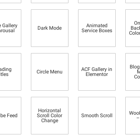
On
 Gallery
Animated
Dark Mode
Bac
arousal
Service Boxes
Colo
Blog
ading
ACF Gallery in
Circle Menu
M
itles
Elementor
Co
Horizontal
WooP
be Feed
Scroll Color
Smooth Scroll
–
Change