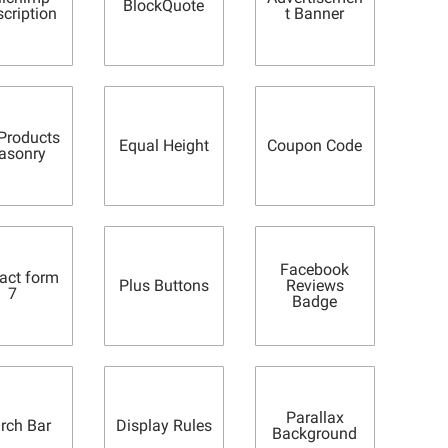
BlockQuote
cription
t Banner
roducts
Equal Height
Coupon Code
asonry
Facebook
act form
Plus Buttons
Reviews
7
Badge
Parallax
rch Bar
Display Rules
Background