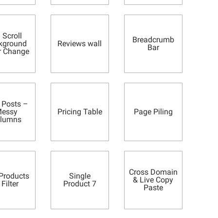
 Scroll
Breadcrumb
kground
Reviews wall
Bar
r Change
 Posts –
essy
Pricing Table
Page Piling
lumns
Cross Domain
roducts
Single
& Live Copy
 Filter
Product 7
Paste