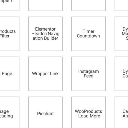
mple 1
Elementor
Dy
roducts
Timer
Header/Navig
Ma
Filter
Countdown
ation Builder
S
Instagram
Dy
t Page
Wrapper Link
Feed
Ca
mage
WooProducts
Ca
Piechart
cading
-Load More
An