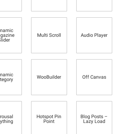
namic
gazine
Multi Scroll
Audio Player
lider
namic
WooBuilder
Off Canvas
tegory
rousal
Hotspot Pin
Blog Posts –
ything
Point
Lazy Load