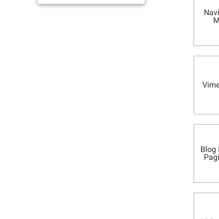
Nav
M
Vime
Blog
Pag