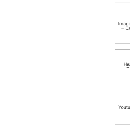
Image
– C
He
T
Youtu