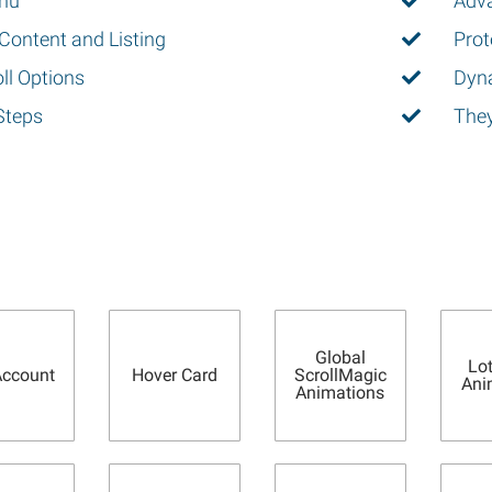
nu
Adv
Content and Listing
Prot
ll Options
Dyna
Steps
They
Global
Lot
ccount
Hover Card
ScrollMagic
Ani
Animations