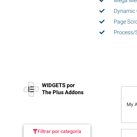
Mega Me
Dynamic 
Page Scro
Process/
WIDGETS por
The Plus Addons
My A
Filtrar por categoría