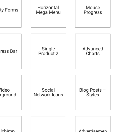
Horizontal
Mouse
ity Forms
Mega Menu
Progress
Single
Advanced
ress Bar
Product 2
Charts
Video
Social
Blog Posts –
kground
Network Icons
Styles
ilchimp
Advertisemen