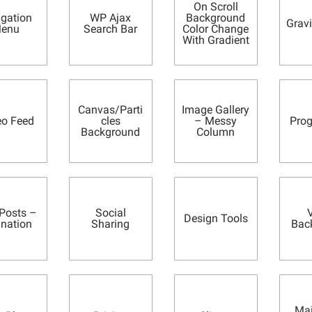
On Scroll
igation
WP Ajax
Background
Grav
enu
Search Bar
Color Change
With Gradient
Canvas/Parti
Image Gallery
o Feed
cles
– Messy
Prog
Background
Column
 Posts –
Social
Design Tools
ination
Sharing
Bac
Ma