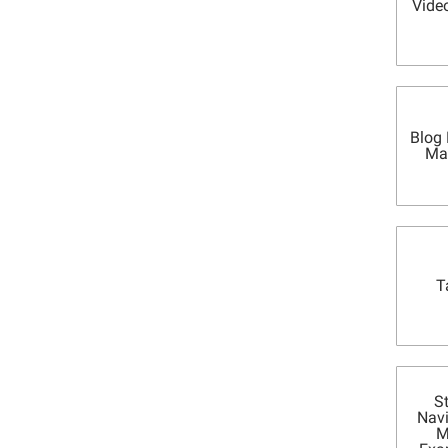
Vide
Blog
Ma
T
S
Nav
M