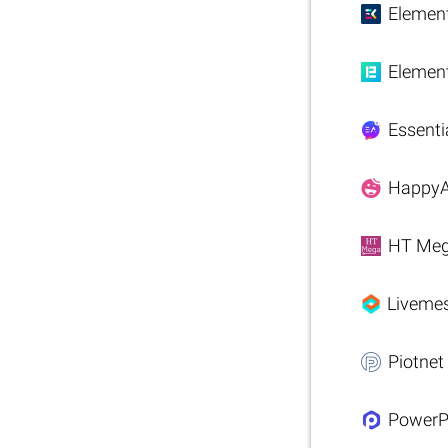
Elemen
Elemen
Essenti
Happy
HT Me
Liveme
Piotne
PowerP