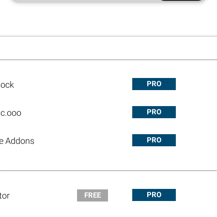
lock
PRO
c.ooo
PRO
te Addons
PRO
tor
PRO
FREE