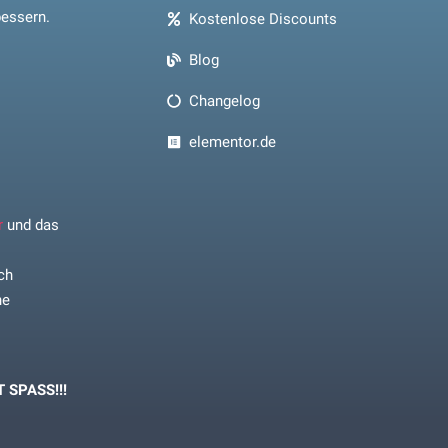
bessern.
Kostenlose Discounts
Blog
Changelog
elementor.de
r
und das
ich
ne
 SPASS!!!