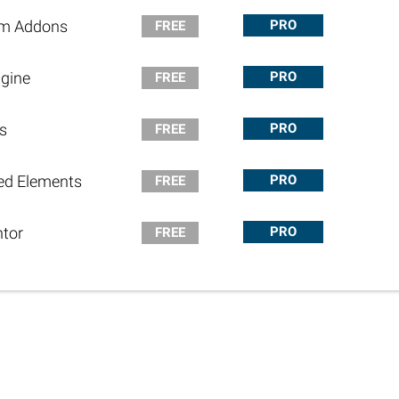
m Addons
PRO
FREE
gine
PRO
FREE
s
PRO
FREE
ed Elements
PRO
FREE
tor
PRO
FREE