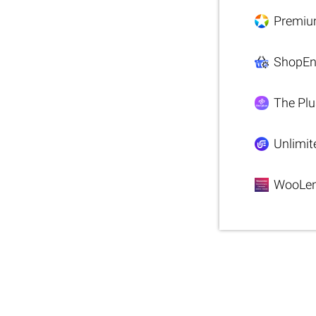
Premiu
ShopEn
The Plu
Unlimit
WooLen