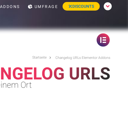
DISCOUNTS
ADDONS
UMFRAGE
Startseite
Changelog URLs Elementor Addons
NGELOG URLS
inem Ort